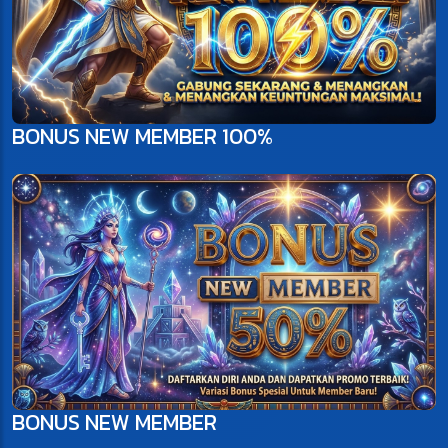
BONUS NEW MEMBER 100%
BONUS NEW MEMBER