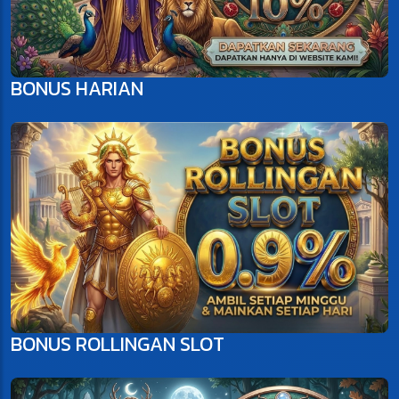
BONUS HARIAN
BONUS ROLLINGAN SLOT