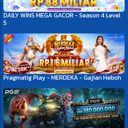
DAILY WINS MEGA GACOR - Season 4 Level
5
Pragmatig Play - MERDEKA - Gajian Heboh