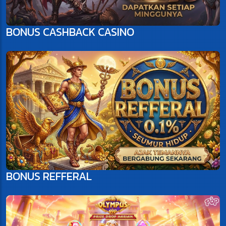
BONUS CASHBACK CASINO
BONUS REFFERAL