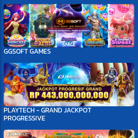
GGSOFT GAMES
PLAYTECH - GRAND JACKPOT
PROGRESSIVE