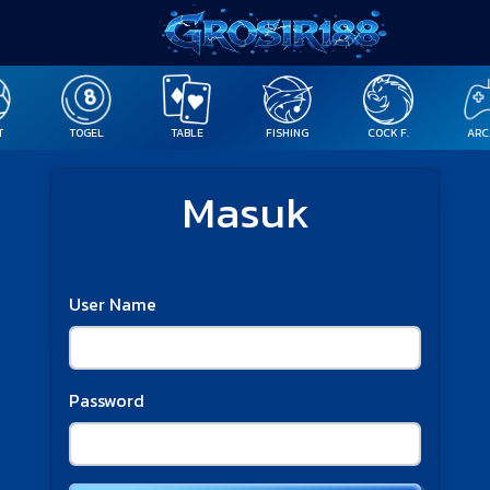
T
TOGEL
TABLE
FISHING
COCK F.
ARC
Masuk
User Name
Password