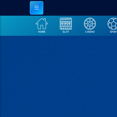
HOME
SLOT
CASINO
SPOR