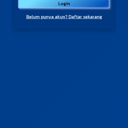
Login
Belum punya akun? Daftar sekarang