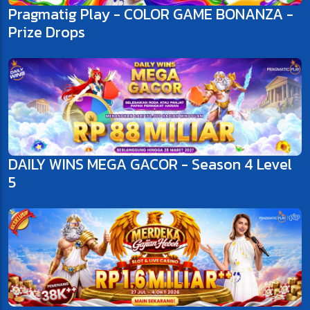
Pragmatig Play - COLOR GAME BONANZA -
Prize Drops
DAILY WINS MEGA GACOR - Season 4 Level
5