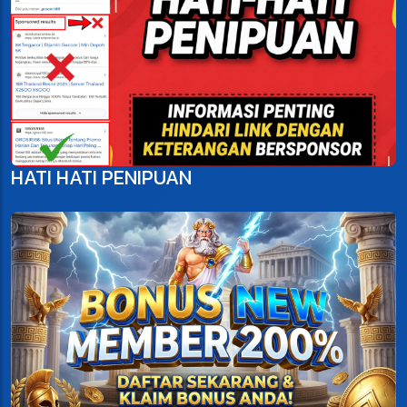
HATI HATI PENIPUAN