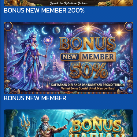
BONUS NEW MEMBER 200%
BONUS NEW MEMBER