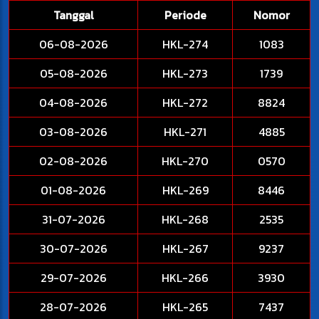
Tanggal
Periode
Nomor
06-08-2026
HKL-274
1083
05-08-2026
HKL-273
1739
04-08-2026
HKL-272
8824
03-08-2026
HKL-271
4885
02-08-2026
HKL-270
0570
01-08-2026
HKL-269
8446
31-07-2026
HKL-268
2535
30-07-2026
HKL-267
9237
29-07-2026
HKL-266
3930
28-07-2026
HKL-265
7437