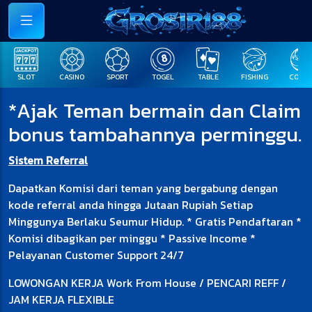
SLOT
CASINO
SPORT
TOGEL
TABLE
FISHING
COCK F
*Ajak Teman bermain dan Claim
bonus tambahannya perminggu.
Sistem Referral
Dapatkan Komisi dari teman yang bergabung dengan
kode referral anda hingga Jutaan Rupiah Setiap
Minggunya Berlaku Seumur Hidup. * Gratis Pendaftaran *
Komisi dibagikan per minggu * Passive Income *
Pelayanan Customer Support 24/7
LOWONGAN KERJA Work From House / PENCARI REFF /
JAM KERJA FLEXIBLE