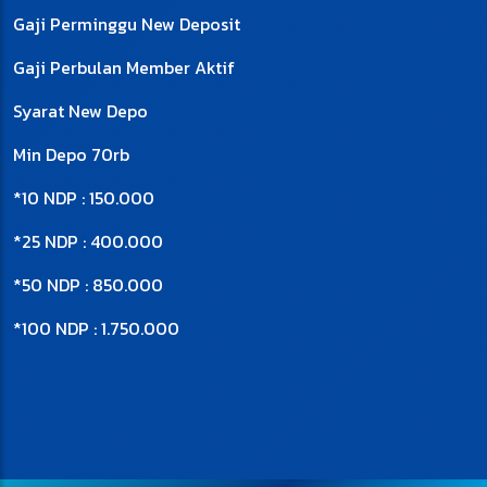
Gaji Perminggu New Deposit
Gaji Perbulan Member Aktif
Syarat New Depo
Min Depo 70rb
*10 NDP : 150.000
*25 NDP : 400.000
*50 NDP : 850.000
*100 NDP : 1.750.000