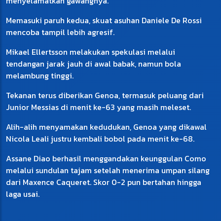
menyelamatkan gawangnya.
Memasuki paruh kedua, skuat asuhan Daniele De Rossi
mencoba tampil lebih agresif.
Mikael Ellertsson melakukan spekulasi melalui
tendangan jarak jauh di awal babak, namun bola
melambung tinggi.
Tekanan terus diberikan Genoa, termasuk peluang dari
Junior Messias di menit ke-63 yang masih meleset.
Alih-alih menyamakan kedudukan, Genoa yang dikawal
Nicola Leali justru kembali bobol pada menit ke-68.
Assane Diao berhasil menggandakan keunggulan Como
melalui sundulan tajam setelah menerima umpan silang
dari Maxence Caqueret. Skor 0-2 pun bertahan hingga
laga usai.