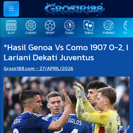
SLOT
CASINO
SPORT
TOGEL
TABLE
FISHING
COCK F
*Hasil Genoa Vs Como 1907 0-2, I
Lariani Dekati Juventus
Grosir188.com - 27/APRIL/2026