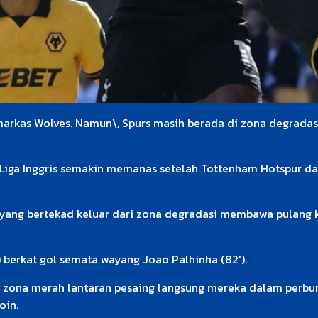
arkas Wolves. Namun\, Spurs masih berada di zona degradasi
 Liga Inggris semakin memanas setelah Tottenham Hotspur 
 yang bertekad keluar dari zona degradasi membawa pulang
 berkat gol semata wayang Joao Palhinha (82').
 zona merah lantaran pesaing langsung mereka dalam perburu
oin.