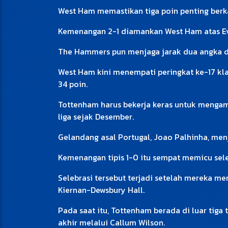
West Ham memastikan tiga poin penting berka
Kemenangan 2-1 diamankan West Ham atas Eve
The Hammers pun menjaga jarak dua angka d
West Ham kini menempati peringkat ke-17 kla
34 poin.
Tottenham harus bekerja keras untuk menga
liga sejak Desember.
Gelandang asal Portugal, Joao Palhinha, me
Kemenangan tipis 1-0 itu sempat memicu sele
Selebrasi tersebut terjadi setelah mereka 
Kiernan-Dewsbury Hall.
Pada saat itu, Tottenham berada di luar ti
akhir melalui Callum Wilson.