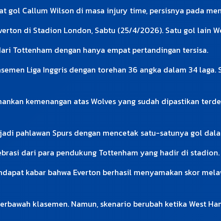
t gol Callum Wilson di masa injury time, persisnya pada men
rton di Stadion London, Sabtu (25/4/2026). Satu gol lain W
ari Tottenham dengan hanya empat pertandingan tersisa.
semen Liga Inggris dengan torehan 36 angka dalam 34 laga. 
mankan kemenangan atas Wolves yang sudah dipastikan terd
njadi pahlawan Spurs dengan mencetak satu-satunya gol dal
brasi dari para pendukung Tottenham yang hadir di stadion.
mendapat kabar bahwa Everton berhasil menyamakan skor mel
ga terbawah klasemen. Namun, skenario berubah ketika West 