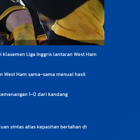
 klasemen Liga Inggris lantaran West Ham
dan West Ham sama-sama menuai hasil
 kemenangan 1-0 dari kandang
an sintas alias kepastian bertahan di