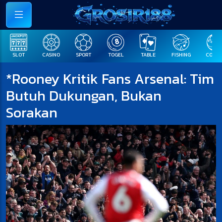
SLOT
CASINO
SPORT
TOGEL
TABLE
FISHING
COCK F
*Rooney Kritik Fans Arsenal: Tim
Butuh Dukungan, Bukan
Sorakan