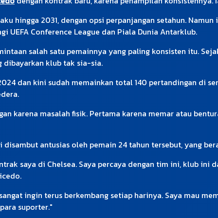
cedo
dengan kontrak baru, karena penampilan konsistennya. I
ku hingga 2031, dengan opsi perpanjangan setahun. Namun i
i UEFA Conference League dan Piala Dunia Antarklub.
ntaan salah satu pemainnya yang paling konsisten itu. Sejak
 dibayarkan klub tak sia-sia.
2024 dan kini sudah memainkan total 140 pertandingan di se
edera.
dingan karena masalah fisik. Pertama karena memar atau ben
 disambut antusias oleh pemain 24 tahun tersebut, yang bera
ak saya di Chelsea. Saya percaya dengan tim ini, klub ini d
icedo.
 sangat ingin terus berkembang setiap harinya. Saya mau me
para suporter."