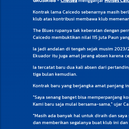
GROSIR188
-
Chelsea
mengganjar
Moises Cai
Kontrak lama Caicedo sebenarnya masih berla
klub atas kontribusi membawa klub memenang
The Blues rupanya tak keberatan dengan permi
Caicedo membuktikan nilai 115 juta Paun yang
Ia jadi andalan di tengah sejak musim 2023/
Ekuador itu juga amat jarang absen karena c
Ia tercatat baru dua kali absen dari pertan
tiga bulan kemudian.
Kontrak baru yang berjangka amat panjang ini
"Saya senang banget bisa memperpanjang kontr
Kami baru saja mulai bersama-sama," ujar Ca
"Masih ada banyak hal untuk diraih dan saya
dan memberikan segalanya buat klub ini dan 