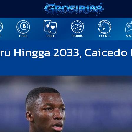
T
TOGEL
TABLE
FISHING
COCK F.
ARC
ru Hingga 2033, Caicedo