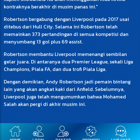
kontraknya berakhir di musim panas ini."
Robertson bergabung dengan Liverpool pada 2017 usai
ditebus dari Hull City. Selama ini Robertson telah
memainkan 373 pertandingan di semua kompetisi dan
menyumbang 13 gol plus 69 assist.
Robertson membantu Liverpool memenangi sembilan
gelar juara. Di antaranya dua Premier League, sekali Liga
Champions, Piala FA, dan dua trofi Piala Liga.
Dengan demikian, Andy Robertson jadi pemain bintang
lain yang akan angkat kaki dari Anfield. Sebelumnya,
Liverpool juga telah mengumumkan bahwa Mohamed
Salah akan pergi di akhir musim ini.
HOME
LOGIN
DAFTAR
PROMOSI
LIVE CHAT