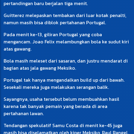
pertandingan baru berjalan tiga menit.
Guitterez melepaskan tembakan dari luar kotak penalti,
namun masih bisa diblok pertahanan Portugal.
Pada menit ke-13, giliran Portugal yang coba
mengancam. Joao Felix melambungkan bola ke sudut kiri
atas gawang.
Bola masih meleset dari sasaran, dan justru mendarat di
bagian atas jala gawang Meksiko.
Portugal tak hanya mengandalkan build up dari bawah.
Sesekali mereka juga melakukan serangan balik.
Sayangnya, usaha tersebut belum membuahkan hasil
karena tak banyak pemain yang berada di area
pertahanan lawan.
Tendangan spekulatif Samu Costa di menit ke-45 juga
masih bisa diselamatkan oleh kiper Meksiko, Raul Rangel.