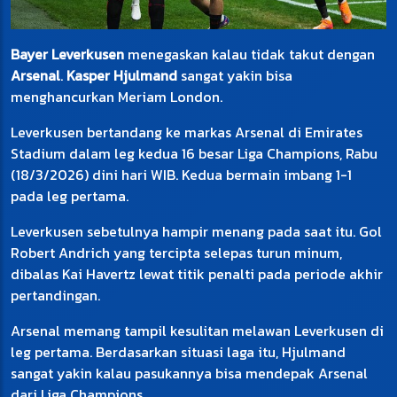
Bayer Leverkusen
menegaskan kalau tidak takut dengan
Arsenal
.
Kasper Hjulmand
sangat yakin bisa
menghancurkan Meriam London.
Leverkusen bertandang ke markas Arsenal di Emirates
Stadium dalam leg kedua 16 besar Liga Champions, Rabu
(18/3/2026) dini hari WIB. Kedua bermain imbang 1-1
pada leg pertama.
Leverkusen sebetulnya hampir menang pada saat itu. Gol
Robert Andrich yang tercipta selepas turun minum,
dibalas Kai Havertz lewat titik penalti pada periode akhir
pertandingan.
Arsenal memang tampil kesulitan melawan Leverkusen di
leg pertama. Berdasarkan situasi laga itu, Hjulmand
sangat yakin kalau pasukannya bisa mendepak Arsenal
dari Liga Champions.