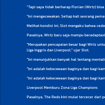
"Tapi saya tidak berharap Florian (Wirtz) bisa
"Ini mengecewakan. Setiap kali seorang pemai
Melihat kondisi ini, Slot mengaku bahwa cede
Pasalnya, Wirtz baru saja mampu beradaptas
"Merupakan pencapaian besar bagi Wirtz untu
Liga Inggris dan Liverpool," ujar Slot.
"Ini menunjukkan banyak hal tentang mentalit
"Ini adalah kekecewaan baginya dan bagi kami,
"Ini adalah kekecewaan baginya dan bagi kami,
Liverpool Memburu Zona Liga Champions
Pasalnya, The Reds kini mulai tercecer dari