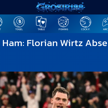
T
TOGEL
TABLE
FISHING
COCK F.
ARC
 Ham: Florian Wirtz Abse