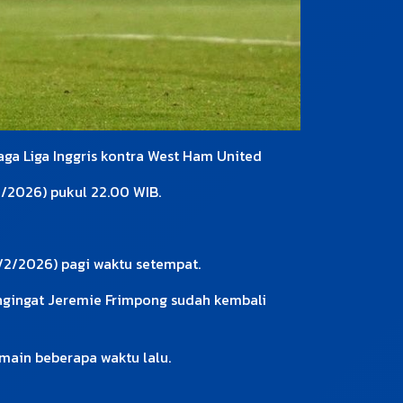
ga Liga Inggris kontra West Ham United
2/2026) pukul 22.00 WIB.
7/2/2026) pagi waktu setempat.
engingat Jeremie Frimpong sudah kembali
main beberapa waktu lalu.