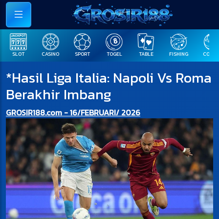
SLOT
CASINO
SPORT
TOGEL
TABLE
FISHING
COCK F
*Hasil Liga Italia: Napoli Vs Roma
Berakhir Imbang
GROSIR188.com - 16/FEBRUARI/ 2026