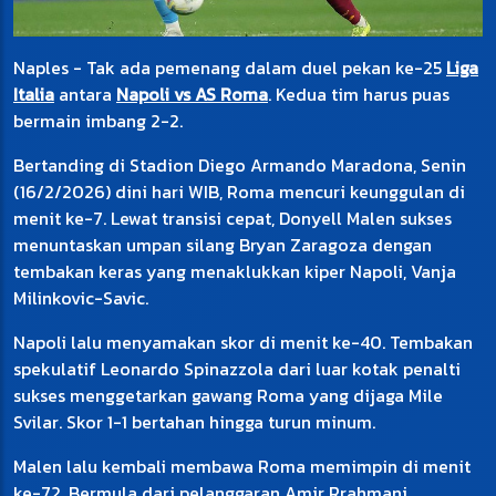
Naples - Tak ada pemenang dalam duel pekan ke-25
Liga
Italia
antara
Napoli vs AS Roma
. Kedua tim harus puas
bermain imbang 2-2.
Bertanding di Stadion Diego Armando Maradona, Senin
(16/2/2026) dini hari WIB, Roma mencuri keunggulan di
menit ke-7. Lewat transisi cepat, Donyell Malen sukses
menuntaskan umpan silang Bryan Zaragoza dengan
tembakan keras yang menaklukkan kiper Napoli, Vanja
Milinkovic-Savic.
Napoli lalu menyamakan skor di menit ke-40. Tembakan
spekulatif Leonardo Spinazzola dari luar kotak penalti
sukses menggetarkan gawang Roma yang dijaga Mile
Svilar. Skor 1-1 bertahan hingga turun minum.
Malen lalu kembali membawa Roma memimpin di menit
ke-72. Bermula dari pelanggaran Amir Rrahmani