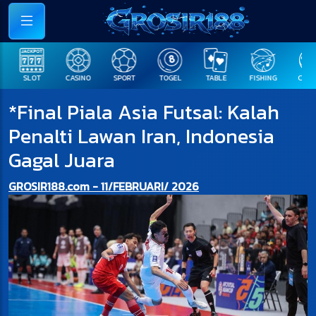
SLOT
CASINO
SPORT
TOGEL
TABLE
FISHING
COCK F
*Final Piala Asia Futsal: Kalah
Penalti Lawan Iran, Indonesia
Gagal Juara
GROSIR188.com - 11/FEBRUARI/ 2026