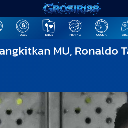
T
TOGEL
TABLE
FISHING
COCK F.
ARC
Bangkitkan MU, Ronaldo 